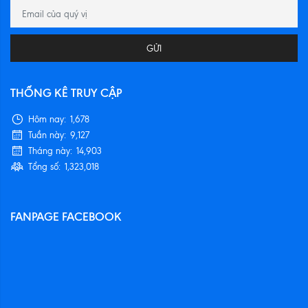
GỬI
THỐNG KÊ TRUY CẬP
Hôm nay:
1,678
Tuần này:
9,127
Tháng này:
14,903
Tổng số:
1,323,018
FANPAGE FACEBOOK