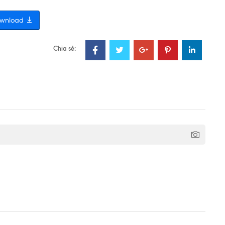
wnload
Chia sẻ: