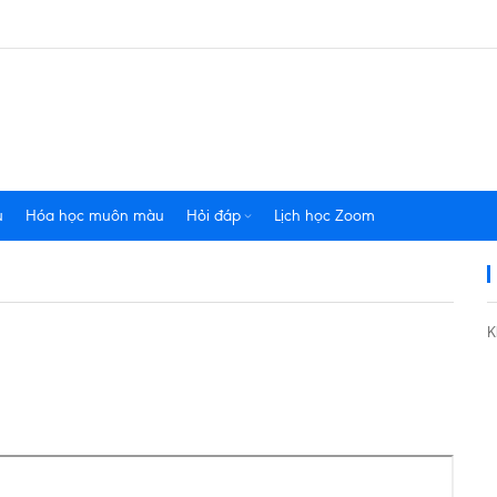
u
Hóa học muôn màu
Hỏi đáp
Lịch học Zoom
K