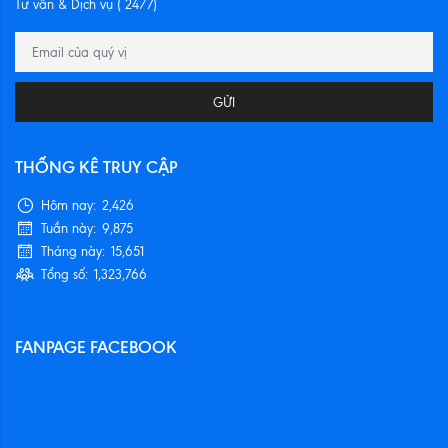
Tư vấn & Dịch vụ ( 24/7)
GỬI
THỐNG KÊ TRUY CẬP
Hôm nay:
2,426
Tuần này:
9,875
Tháng này:
15,651
Tổng số:
1,323,766
FANPAGE FACEBOOK