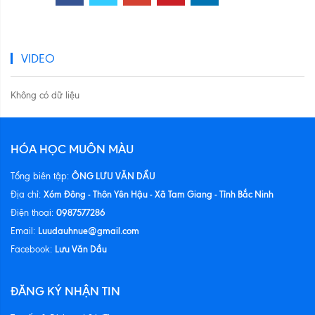
VIDEO
Không có dữ liệu
HÓA HỌC MUÔN MÀU
ÔNG LƯU VĂN DẦU
Tổng biên tập:
Xóm Đông - Thôn Yên Hậu - Xã Tam Giang - Tỉnh Bắc Ninh
Địa chỉ:
0987577286
Điện thoại:
Luudauhnue@gmail.com
Email:
Lưu Văn Dầu
Facebook:
ĐĂNG KÝ NHẬN TIN