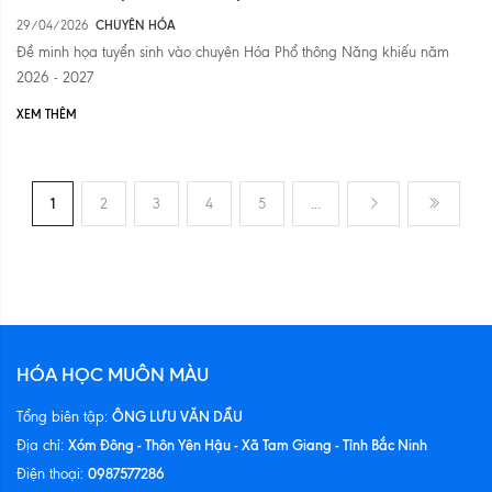
29/04/2026
CHUYÊN HÓA
Đề minh họa tuyển sinh vào chuyên Hóa Phổ thông Năng khiếu năm
2026 - 2027
XEM THÊM
1
2
3
4
5
...
HÓA HỌC MUÔN MÀU
ÔNG LƯU VĂN DẦU
Tổng biên tập:
Xóm Đông - Thôn Yên Hậu - Xã Tam Giang - Tỉnh Bắc Ninh
Địa chỉ:
0987577286
Điện thoại: