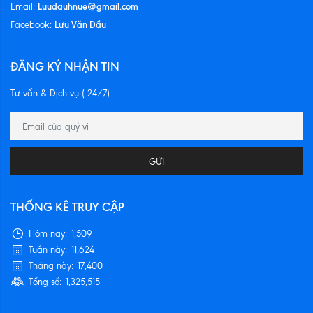
Luudauhnue@gmail.com
Email:
Lưu Văn Dầu
Facebook:
ĐĂNG KÝ NHẬN TIN
Tư vấn & Dịch vụ ( 24/7)
GỬI
THỐNG KÊ TRUY CẬP
Hôm nay:
1,509
Tuần này:
11,624
Tháng này:
17,400
Tổng số:
1,325,515