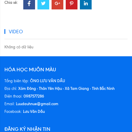
Chia sẻ:
VIDEO
Không có dữ liệu
HÓA HỌC MUÔN MÀU
ÔNG LƯU VĂN DẦU
Tổng biên tập:
Xóm Đông - Thôn Yên Hậu - Xã Tam Giang - Tỉnh Bắc Ninh
Địa chỉ:
0987577286
Điện thoại:
Luudauhnue@gmail.com
Email:
Lưu Văn Dầu
Facebook:
ĐĂNG KÝ NHẬN TIN