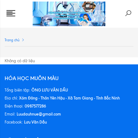
Trang chủ
Không có dữ liệu
HÓA HỌC MUÔN MÀU
ÔNG LƯU VĂN DẦU
Tổng biên tập:
Xóm Đông - Thôn Yên Hậu - Xã Tam Giang - Tỉnh Bắc Ninh
Địa chỉ:
0987577286
Điện thoại:
Luudauhnue@gmail.com
Email:
Lưu Văn Dầu
Facebook: