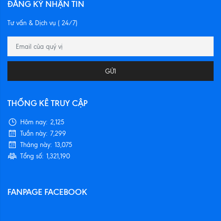
ĐĂNG KÝ NHẬN TIN
Tư vấn & Dịch vụ ( 24/7)
GỬI
THỐNG KÊ TRUY CẬP
Hôm nay:
2,125
Tuần này:
7,299
Tháng này:
13,075
Tổng số:
1,321,190
FANPAGE FACEBOOK