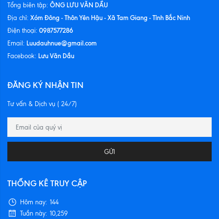
ÔNG LƯU VĂN DẦU
Tổng biên tập:
Xóm Đông - Thôn Yên Hậu - Xã Tam Giang - Tỉnh Bắc Ninh
Địa chỉ:
0987577286
Điện thoại:
Luudauhnue@gmail.com
Email:
Lưu Văn Dầu
Facebook:
ĐĂNG KÝ NHẬN TIN
Tư vấn & Dịch vụ ( 24/7)
GỬI
THỐNG KÊ TRUY CẬP
Hôm nay:
144
Tuần này:
10,259