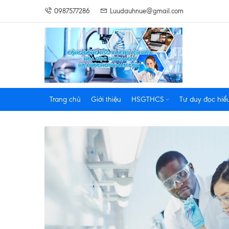
0987577286
Luudauhnue@gmail.com
Trang chủ
Giới thiệu
HSGTHCS
Tư duy đọc hiể