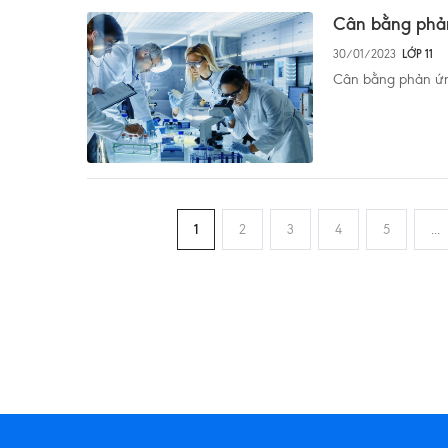
Cân bằng phả
30/01/2023
LỚP 11
Cân bằng phản ứ
1
2
3
4
5
...