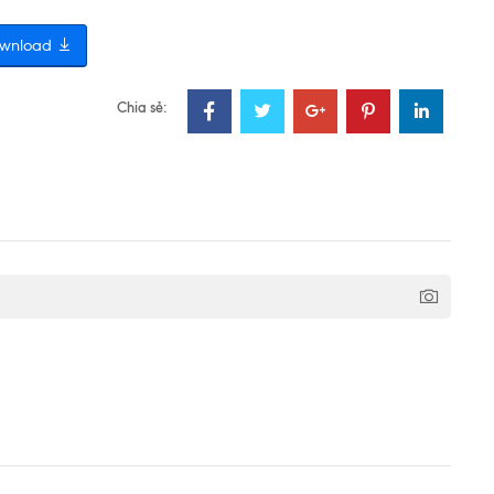
wnload
Chia sẻ: