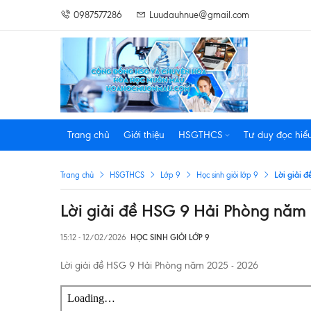
0987577286
Luudauhnue@gmail.com
Trang chủ
Giới thiệu
HSGTHCS
Tư duy đọc hiể
Lời giải 
Trang chủ
HSGTHCS
Lớp 9
Học sinh giỏi lớp 9
Lời giải đề HSG 9 Hải Phòng năm
15:12 - 12/02/2026
HỌC SINH GIỎI LỚP 9
Lời giải đề HSG 9 Hải Phòng năm 2025 - 2026