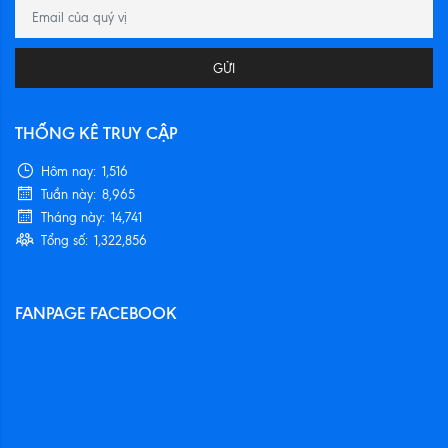
GỬI
THỐNG KÊ TRUY CẬP
Hôm nay:
1,516
Tuần này:
8,965
Tháng này:
14,741
Tổng số:
1,322,856
FANPAGE FACEBOOK