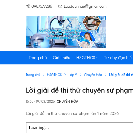
0987577286
Luudauhnue@gmail.com
Trang chủ
Giới thiệu
HSGTHCS
Tư duy đọc hiể
Lời giải đề th
Trang chủ
HSGTHCS
Lớp 9
Chuyên Hóa
Lời giải đề thi thử chuyên sư phạ
15:55 - 19/03/2026
CHUYÊN HÓA
Lời giải đề thi thử chuyên sư phạm lần 1 năm 2026