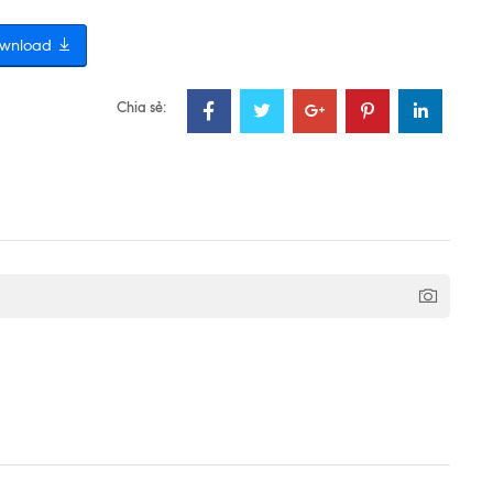
wnload
Chia sẻ: