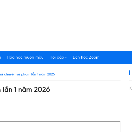
u
Hóa học muôn màu
Hỏi đáp
Lịch học Zoom
i thử chuyên sư phạm lần 1 năm 2026
m lần 1 năm 2026
K