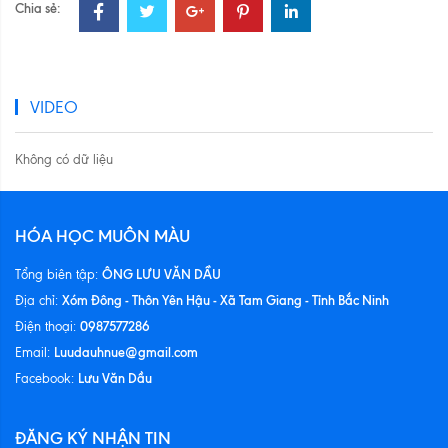
Chia sẻ:
VIDEO
Không có dữ liệu
HÓA HỌC MUÔN MÀU
ÔNG LƯU VĂN DẦU
Tổng biên tập:
Xóm Đông - Thôn Yên Hậu - Xã Tam Giang - Tỉnh Bắc Ninh
Địa chỉ:
0987577286
Điện thoại:
Luudauhnue@gmail.com
Email:
Lưu Văn Dầu
Facebook:
ĐĂNG KÝ NHẬN TIN