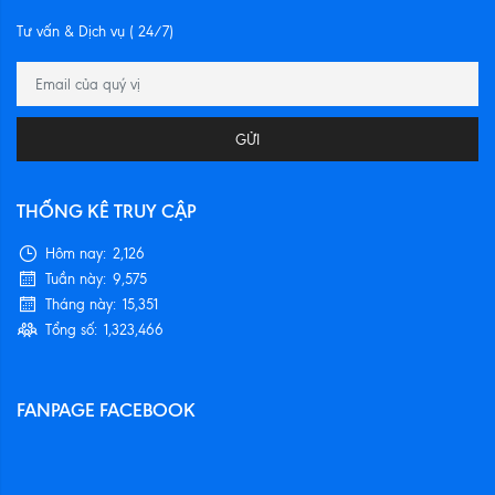
Tư vấn & Dịch vụ ( 24/7)
GỬI
THỐNG KÊ TRUY CẬP
Hôm nay:
2,126
Tuần này:
9,575
Tháng này:
15,351
Tổng số:
1,323,466
FANPAGE FACEBOOK