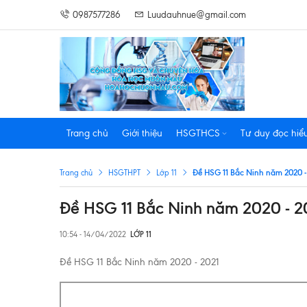
0987577286
Luudauhnue@gmail.com
Trang chủ
Giới thiệu
HSGTHCS
Tư duy đọc hiể
Đề HSG 11 Bắc Ninh năm 2020 -
Trang chủ
HSGTHPT
Lớp 11
Đề HSG 11 Bắc Ninh năm 2020 - 2
10:54 - 14/04/2022
LỚP 11
Đề HSG 11 Bắc Ninh năm 2020 - 2021