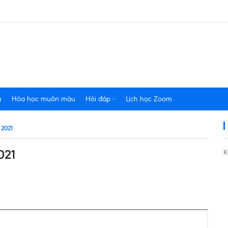
u
Hóa học muôn màu
Hỏi đáp
Lịch học Zoom
 2021
021
K