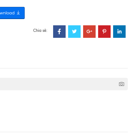
wnload
Chia sẻ: