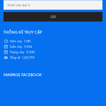
GỬI
THỐNG KÊ TRUY CẬP
Hôm nay:
1,789
Tuần này:
11,904
Tháng này:
17,680
Tổng số:
1,325,795
FANPAGE FACEBOOK