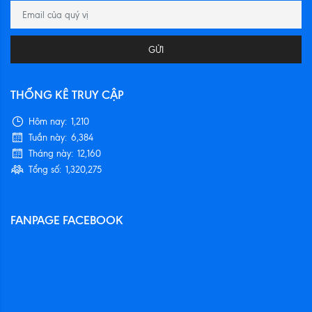
GỬI
THỐNG KÊ TRUY CẬP
Hôm nay:
1,210
Tuần này:
6,384
Tháng này:
12,160
Tổng số:
1,320,275
FANPAGE FACEBOOK