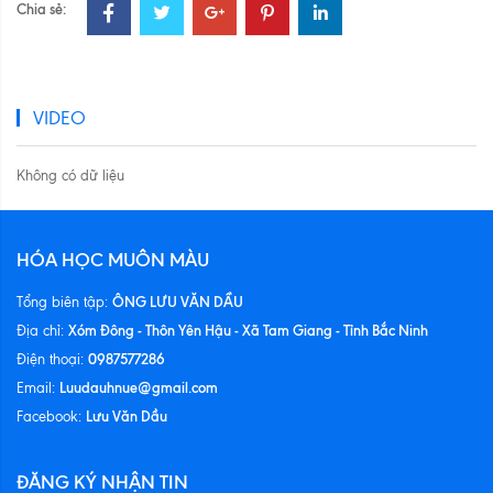
Chia sẻ:
VIDEO
Không có dữ liệu
HÓA HỌC MUÔN MÀU
ÔNG LƯU VĂN DẦU
Tổng biên tập:
Xóm Đông - Thôn Yên Hậu - Xã Tam Giang - Tỉnh Bắc Ninh
Địa chỉ:
0987577286
Điện thoại:
Luudauhnue@gmail.com
Email:
Lưu Văn Dầu
Facebook:
ĐĂNG KÝ NHẬN TIN