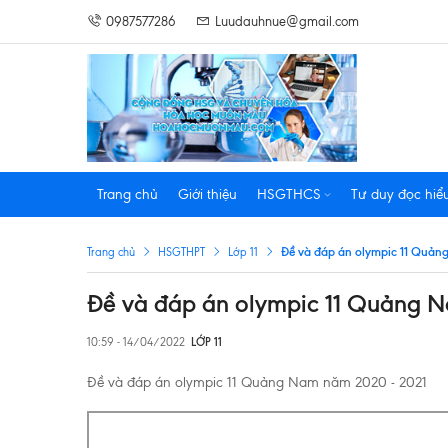
0987577286
Luudauhnue@gmail.com
Trang chủ
Giới thiệu
HSGTHCS
Tư duy đọc hiể
Đề và đáp án olympic 11 Quản
Trang chủ
HSGTHPT
Lớp 11
Đề và đáp án olympic 11 Quảng 
10:59 - 14/04/2022
LỚP 11
Đề và đáp án olympic 11 Quảng Nam năm 2020 - 2021