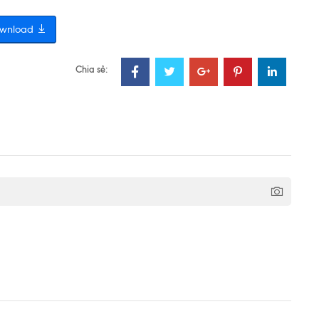
wnload
Chia sẻ: