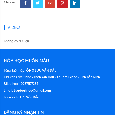
Chia sẻ:
VIDEO
Không có dữ liệu
HÓA HỌC MUÔN MÀU
ÔNG LƯU VĂN DẦU
Tổng biên tập:
Xóm Đông - Thôn Yên Hậu - Xã Tam Giang - Tỉnh Bắc Ninh
Địa chỉ:
0987577286
Điện thoại:
Luudauhnue@gmail.com
Email:
Lưu Văn Dầu
Facebook:
ĐĂNG KÝ NHẬN TIN