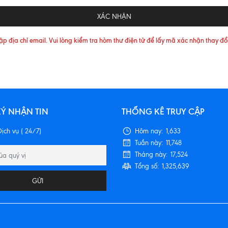
XÁC NHẬN
ập địa chỉ email. Vui lòng kiểm tra hòm thư điện tử để lấy mã xác nhận thay đổ
Ý NHẬN TIN
THỐNG KÊ TRUY CẬP
ịch vụ ( 24/7)
Hôm nay:
1,633
Tuần này:
11,748
Tháng này:
17,524
Tổng số:
1,325,639
GỬI