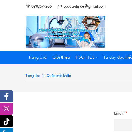
0987577286
Luudauhnue@gmail.com
Trang chủ
Giới thiệu
HSGTHCS
Tư duy đọc hiể
Quên mật khẩu
Trang chủ
Facebook
Instagram
Email:
*
Tiktok