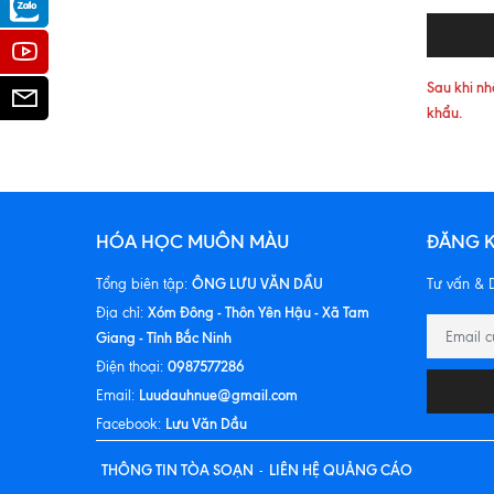
Zalo
Youtube
Sau khi nh
Email
khẩu.
HÓA HỌC MUÔN MÀU
ĐĂNG K
ÔNG LƯU VĂN DẦU
Tổng biên tập:
Tư vấn & D
Xóm Đông - Thôn Yên Hậu - Xã Tam
Địa chỉ:
Giang - Tỉnh Bắc Ninh
0987577286
Điện thoại:
Luudauhnue@gmail.com
Email:
Lưu Văn Dầu
Facebook:
THÔNG TIN TÒA SOẠN
LIÊN HỆ QUẢNG CÁO
-