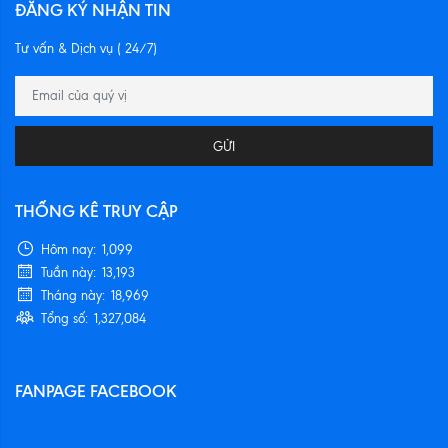
ĐĂNG KÝ NHẬN TIN
Tư vấn & Dịch vụ ( 24/7)
GỬI
THỐNG KÊ TRUY CẬP
Hôm nay:
1,099
Tuần này:
13,193
Tháng này:
18,969
Tổng số:
1,327,084
FANPAGE FACEBOOK