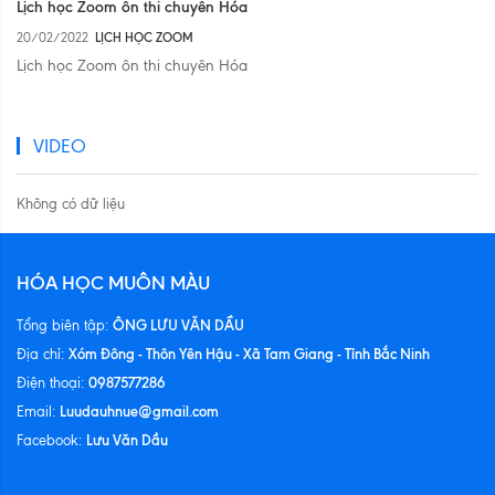
Lịch học Zoom ôn thi chuyên Hóa
20/02/2022
LỊCH HỌC ZOOM
Lịch học Zoom ôn thi chuyên Hóa
VIDEO
Không có dữ liệu
HÓA HỌC MUÔN MÀU
ÔNG LƯU VĂN DẦU
Tổng biên tập:
Xóm Đông - Thôn Yên Hậu - Xã Tam Giang - Tỉnh Bắc Ninh
Địa chỉ:
0987577286
Điện thoại:
Luudauhnue@gmail.com
Email:
Lưu Văn Dầu
Facebook: