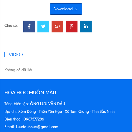
Download
Chia sẻ:
VIDEO
Không có dữ liệu
HÓA HỌC MUÔN MÀU
ÔNG LƯU VĂN DẦU
Tổng biên tập:
Xóm Đông - Thôn Yên Hậu - Xã Tam Giang - Tỉnh Bắc Ninh
Địa chỉ:
0987577286
Điện thoại:
Luudauhnue@gmail.com
Email: