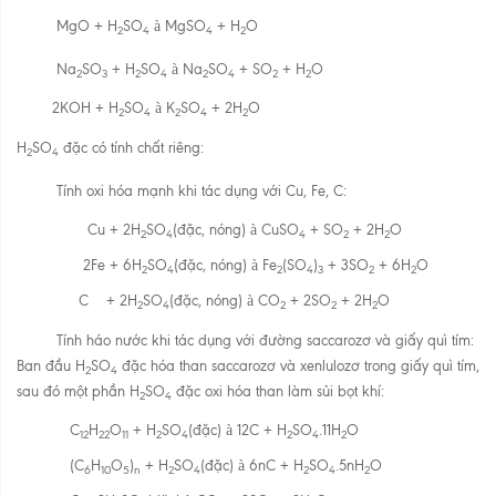
MgO + H
SO
à
MgSO
+ H
O
2
4
4
2
Na
SO
+ H
SO
à
Na
SO
+ SO
+ H
O
2
3
2
4
2
4
2
2
2KOH + H
SO
à
K
SO
+ 2H
O
2
4
2
4
2
H
SO
đặc có tính chất riêng:
2
4
Tính oxi hóa mạnh khi tác dụng với Cu, Fe, C:
Cu + 2H
SO
(đặc, nóng)
à
CuSO
+ SO
+ 2H
O
2
4
4
2
2
2Fe + 6H
SO
(đặc, nóng)
à
Fe
(SO
)
+ 3SO
+ 6H
O
2
4
2
4
3
2
2
C
+ 2H
SO
(đặc, nóng)
à
CO
+ 2SO
+ 2H
O
2
4
2
2
2
Tính háo nước khi tác dụng với đường saccarozơ và giấy quì tím:
Ban đầu H
SO
đặc hóa than saccarozơ và xenlulozơ trong giấy quì tím,
2
4
sau đó một phần H
SO
đặc oxi hóa than làm sủi bọt khí:
2
4
C
H
O
+ H
SO
(đặc)
à
12C + H
SO
.11H
O
12
22
11
2
4
2
4
2
(C
H
O
)
+ H
SO
(đặc)
à
6nC + H
SO
.5nH
O
6
10
5
n
2
4
2
4
2