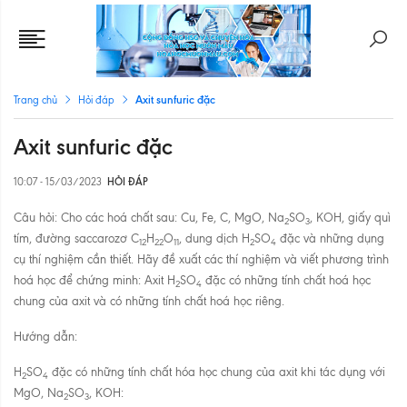
Axit sunfuric đặc
Trang chủ
Hỏi đáp
Axit sunfuric đặc
10:07 - 15/03/2023
HỎI ĐÁP
Câu hỏi: Cho các hoá chất sau: Cu, Fe, C, MgO, Na
SO
, KOH, giấy quì
2
3
tím, đường saccarozơ C
H
O
, dung dịch H
SO
đặc và những dụng
12
22
11
2
4
cụ thí nghiệm cần thiết. Hãy đề xuất các thí nghiệm và viết phương trình
hoá học để chứng minh: Axit H
SO
đặc có những tính chất hoá học
2
4
chung của axit và có những tính chất hoá học riêng.
Hướng dẫn:
H
SO
đặc có những tính chất hóa học chung của axit khi tác dụng với
2
4
MgO, Na
SO
, KOH:
2
3