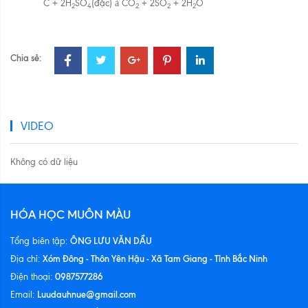
C + 2H
SO
(đặc)
à
CO
+ 2SO
+ 2H
O
2
4
2
2
2
Chia sẻ:
VIDEO
Không có dữ liệu
HÓA HỌC MUÔN MÀU
ÔNG LƯU VĂN DẦU
Tổng biên tập:
Xóm Đông - Thôn Yên Hậu - Xã Tam Giang - Tỉnh Bắc Ninh
Địa chỉ:
0987577286
Điện thoại:
Luudauhnue@gmail.com
Email: