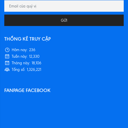
GỬI
THỐNG KÊ TRUY CẬP
Hôm nay:
236
Tuần này:
12,330
Tháng này:
18,106
Tổng số:
1,326,221
FANPAGE FACEBOOK