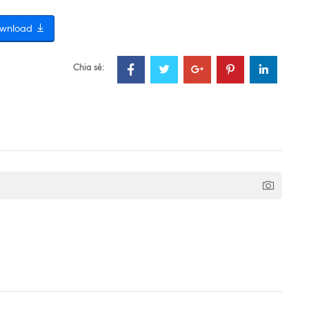
wnload
Chia sẻ: