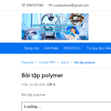
0987577286
Luudauhnue@gmail.com
Trang chủ
Giới thiệu
HSGTHCS
Tư duy đọc hiể
Bài tập polymer
Trang chủ
Cơ bản THPT
Lớp 12
Bài tập polymer
11:08 - 24/08/2022
LỚP 12
Bài tập polymer