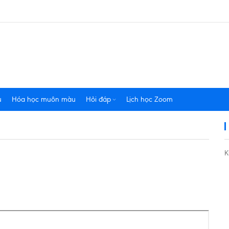
u
Hóa học muôn màu
Hỏi đáp
Lịch học Zoom
K