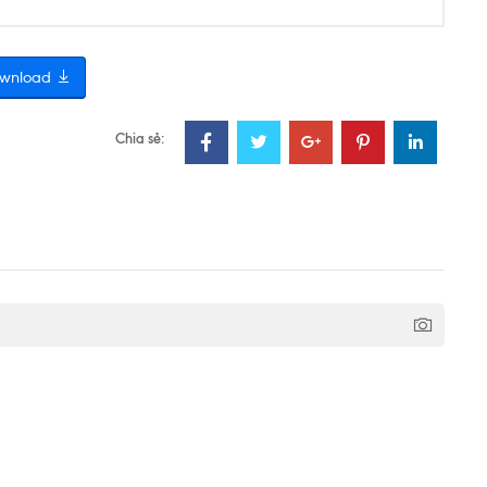
wnload
Chia sẻ: