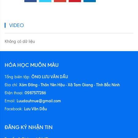
VIDEO
Không có dữ liệu
HÓA HỌC MUÔN MÀU
ÔNG LƯU VĂN DẦU
Tổng biên tập:
Xóm Đông - Thôn Yên Hậu - Xã Tam Giang - Tỉnh Bắc Ninh
Địa chỉ:
0987577286
Điện thoại:
Luudauhnue@gmail.com
Email:
Lưu Văn Dầu
Facebook:
ĐĂNG KÝ NHẬN TIN