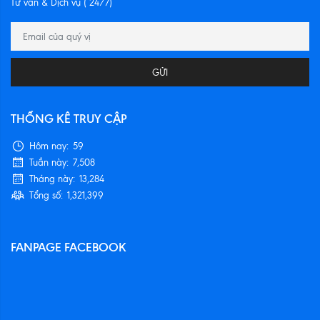
Tư vấn & Dịch vụ ( 24/7)
GỬI
THỐNG KÊ TRUY CẬP
Hôm nay:
59
Tuần này:
7,508
Tháng này:
13,284
Tổng số:
1,321,399
FANPAGE FACEBOOK