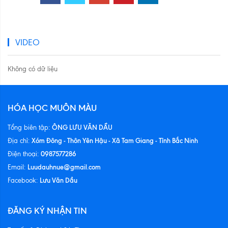
VIDEO
Không có dữ liệu
HÓA HỌC MUÔN MÀU
ÔNG LƯU VĂN DẦU
Tổng biên tập:
Xóm Đông - Thôn Yên Hậu - Xã Tam Giang - Tỉnh Bắc Ninh
Địa chỉ:
0987577286
Điện thoại:
Luudauhnue@gmail.com
Email:
Lưu Văn Dầu
Facebook:
ĐĂNG KÝ NHẬN TIN