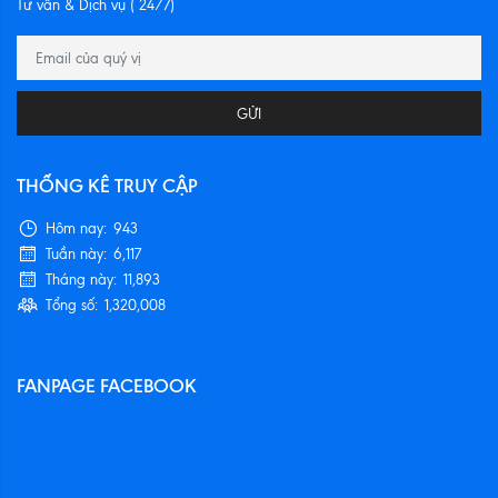
Tư vấn & Dịch vụ ( 24/7)
GỬI
THỐNG KÊ TRUY CẬP
Hôm nay:
943
Tuần này:
6,117
Tháng này:
11,893
Tổng số:
1,320,008
FANPAGE FACEBOOK