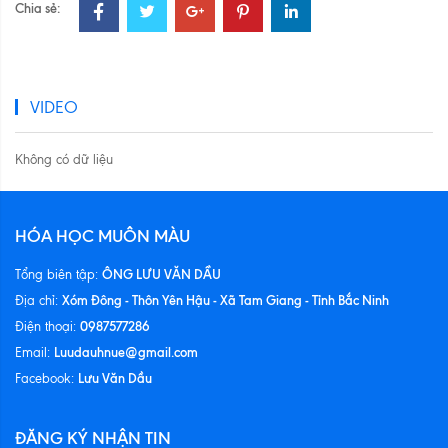
Chia sẻ:
VIDEO
Không có dữ liệu
HÓA HỌC MUÔN MÀU
ÔNG LƯU VĂN DẦU
Tổng biên tập:
Xóm Đông - Thôn Yên Hậu - Xã Tam Giang - Tỉnh Bắc Ninh
Địa chỉ:
0987577286
Điện thoại:
Luudauhnue@gmail.com
Email:
Lưu Văn Dầu
Facebook:
ĐĂNG KÝ NHẬN TIN