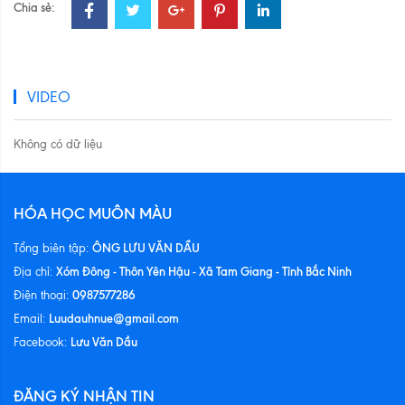
Chia sẻ:
VIDEO
Không có dữ liệu
HÓA HỌC MUÔN MÀU
ÔNG LƯU VĂN DẦU
Tổng biên tập:
Xóm Đông - Thôn Yên Hậu - Xã Tam Giang - Tỉnh Bắc Ninh
Địa chỉ:
0987577286
Điện thoại:
Luudauhnue@gmail.com
Email:
Lưu Văn Dầu
Facebook:
ĐĂNG KÝ NHẬN TIN