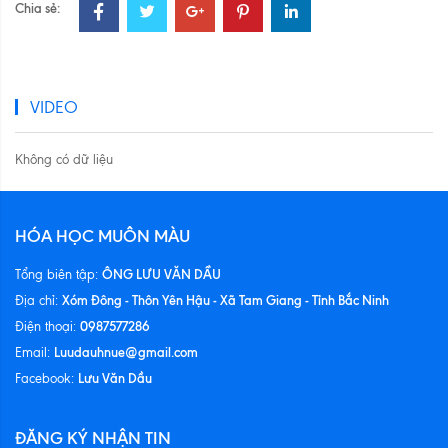
Chia sẻ:
VIDEO
Không có dữ liệu
HÓA HỌC MUÔN MÀU
ÔNG LƯU VĂN DẦU
Tổng biên tập:
Xóm Đông - Thôn Yên Hậu - Xã Tam Giang - Tỉnh Bắc Ninh
Địa chỉ:
0987577286
Điện thoại:
Luudauhnue@gmail.com
Email:
Lưu Văn Dầu
Facebook:
ĐĂNG KÝ NHẬN TIN