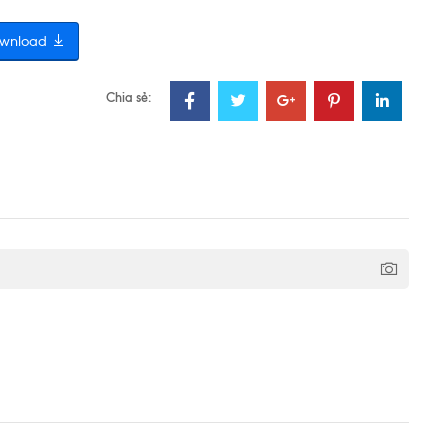
wnload
Chia sẻ: