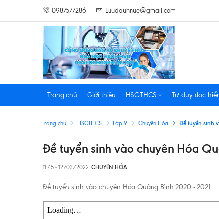
0987577286
Luudauhnue@gmail.com
Trang chủ
Giới thiệu
HSGTHCS
Tư duy đọc hiể
Đề tuyển sinh 
Trang chủ
HSGTHCS
Lớp 9
Chuyên Hóa
Đề tuyển sinh vào chuyên Hóa Qu
11:45 - 12/03/2022
CHUYÊN HÓA
Đề tuyển sinh vào chuyên Hóa Quảng Bình 2020 - 2021