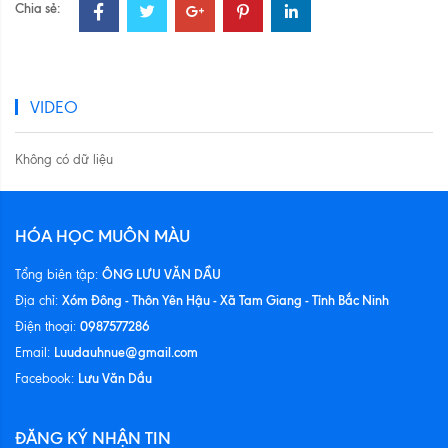
Chia sẻ:
VIDEO
Không có dữ liệu
HÓA HỌC MUÔN MÀU
ÔNG LƯU VĂN DẦU
Tổng biên tập:
Xóm Đông - Thôn Yên Hậu - Xã Tam Giang - Tỉnh Bắc Ninh
Địa chỉ:
0987577286
Điện thoại:
Luudauhnue@gmail.com
Email:
Lưu Văn Dầu
Facebook:
ĐĂNG KÝ NHẬN TIN