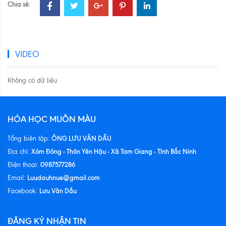
Chia sẻ:
VIDEO
Không có dữ liệu
HÓA HỌC MUÔN MÀU
ÔNG LƯU VĂN DẦU
Tổng biên tập:
Xóm Đông - Thôn Yên Hậu - Xã Tam Giang - Tỉnh Bắc Ninh
Địa chỉ:
0987577286
Điện thoại:
Luudauhnue@gmail.com
Email:
Lưu Văn Dầu
Facebook:
ĐĂNG KÝ NHẬN TIN