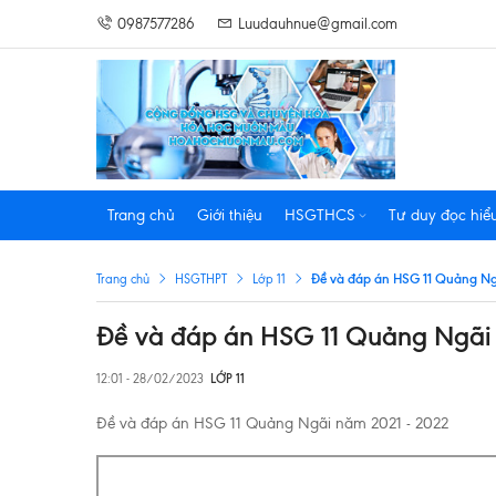
0987577286
Luudauhnue@gmail.com
Trang chủ
Giới thiệu
HSGTHCS
Tư duy đọc hiể
Đề và đáp án HSG 11 Quảng Ng
Trang chủ
HSGTHPT
Lớp 11
Đề và đáp án HSG 11 Quảng Ngãi
12:01 - 28/02/2023
LỚP 11
Đề và đáp án HSG 11 Quảng Ngãi năm 2021 - 2022