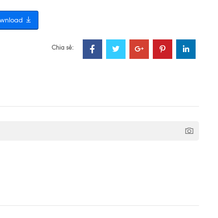
wnload
Chia sẻ: