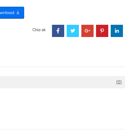
wnload
Chia sẻ: