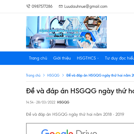
0987577286
Luudauhnue@gmail.com
Trang chủ
Giới thiệu
HSGTHCS
Tư duy đọc hiể
Đề và đáp án HSGQG ngày thứ hai năm 20
Trang chủ
HSGQG
Đề và đáp án HSGQG ngày thứ ha
14:54 - 28/03/2022
HSGQG
Đề và đáp án HSGQG ngày thứ hai năm 2018 - 2019