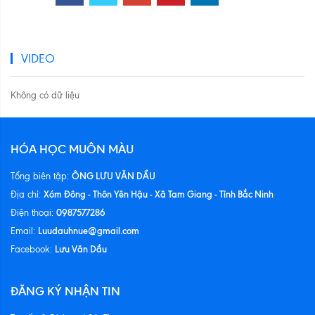
VIDEO
Không có dữ liệu
HÓA HỌC MUÔN MÀU
ÔNG LƯU VĂN DẦU
Tổng biên tập:
Xóm Đông - Thôn Yên Hậu - Xã Tam Giang - Tỉnh Bắc Ninh
Địa chỉ:
0987577286
Điện thoại:
Luudauhnue@gmail.com
Email:
Lưu Văn Dầu
Facebook:
ĐĂNG KÝ NHẬN TIN