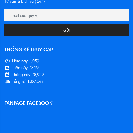
Tư vấn & Dịch vụ ( 24/7)
GỬI
THỐNG KÊ TRUY CẬP
Hôm nay:
1,059
Tuần này:
13,153
Tháng này:
18,929
Tổng số:
1,327,044
FANPAGE FACEBOOK