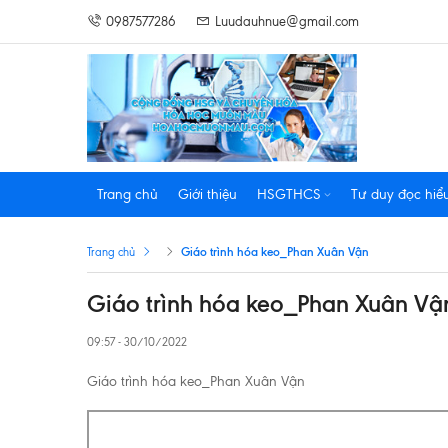
0987577286
Luudauhnue@gmail.com
Trang chủ
Giới thiệu
HSGTHCS
Tư duy đọc hiể
Giáo trình hóa keo_Phan Xuân Vận
Trang chủ
Giáo trình hóa keo_Phan Xuân Vậ
09:57 - 30/10/2022
Giáo trình hóa keo_Phan Xuân Vận