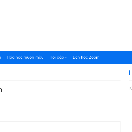
u
Hóa học muôn màu
Hỏi đáp
Lịch học Zoom
n
K