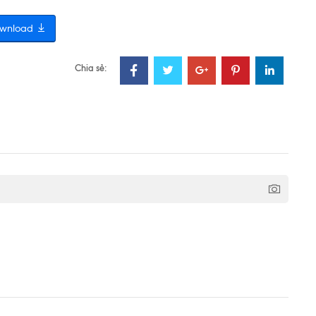
wnload
Chia sẻ: