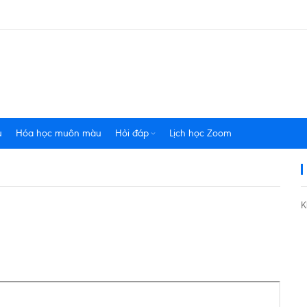
u
Hóa học muôn màu
Hỏi đáp
Lịch học Zoom
K