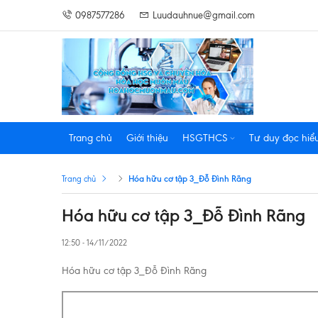
0987577286
Luudauhnue@gmail.com
Trang chủ
Giới thiệu
HSGTHCS
Tư duy đọc hiể
Hóa hữu cơ tập 3_Đỗ Đình Rãng
Trang chủ
Hóa hữu cơ tập 3_Đỗ Đình Rãng
12:50 - 14/11/2022
Hóa hữu cơ tập 3_Đỗ Đình Rãng