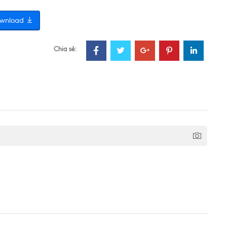
wnload
Chia sẻ: