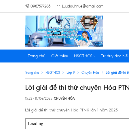
0987577286
Luudauhnue@gmail.com
Trang chủ
Giới thiệu
HSGTHCS
Tư duy đọc hiể
Lời giải đề th
Trang chủ
HSGTHCS
Lớp 9
Chuyên Hóa
Lời giải đề thi thử chuyên Hóa PT
15:23 - 11/04/2025
CHUYÊN HÓA
Lời giải đề thi thử chuyên Hóa PTNK lần 1 năm 2025