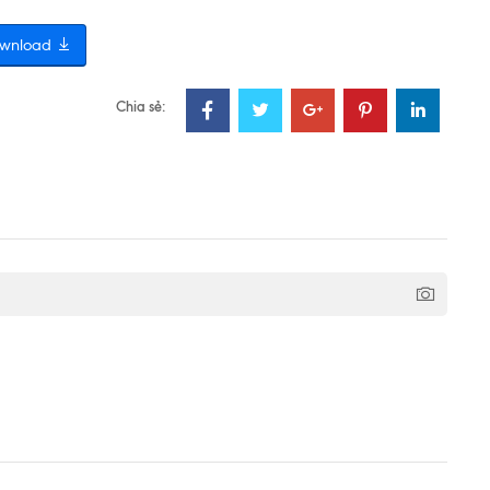
wnload
Chia sẻ: