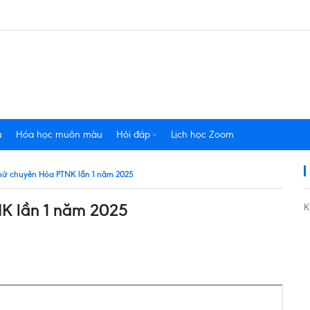
u
Hóa học muôn màu
Hỏi đáp
Lịch học Zoom
i thử chuyên Hóa PTNK lần 1 năm 2025
NK lần 1 năm 2025
K