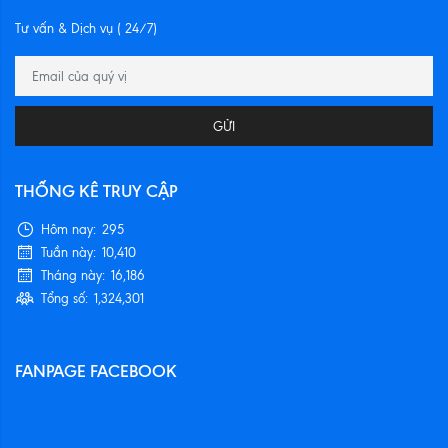
Tư vấn & Dịch vụ ( 24/7)
GỬI
THỐNG KÊ TRUY CẬP
Hôm nay:
295
Tuần này:
10,410
Tháng này:
16,186
Tổng số:
1,324,301
FANPAGE FACEBOOK