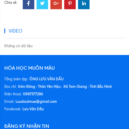
Chia sẻ:
VIDEO
Không có dữ liệu
HÓA HỌC MUÔN MÀU
ÔNG LƯU VĂN DẦU
Tổng biên tập:
Xóm Đông - Thôn Yên Hậu - Xã Tam Giang - Tỉnh Bắc Ninh
Địa chỉ:
0987577286
Điện thoại:
Luudauhnue@gmail.com
Email:
Lưu Văn Dầu
Facebook:
ĐĂNG KÝ NHẬN TIN