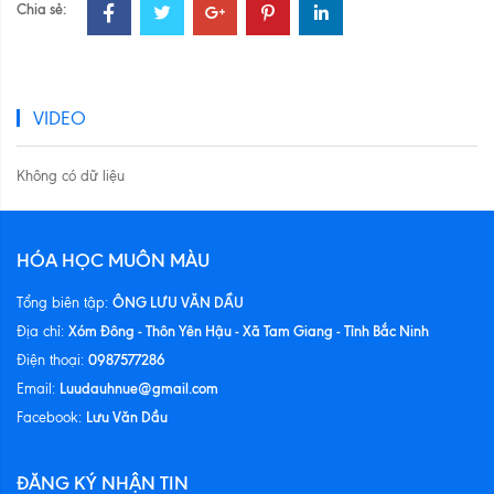
Chia sẻ:
VIDEO
Không có dữ liệu
HÓA HỌC MUÔN MÀU
ÔNG LƯU VĂN DẦU
Tổng biên tập:
Xóm Đông - Thôn Yên Hậu - Xã Tam Giang - Tỉnh Bắc Ninh
Địa chỉ:
0987577286
Điện thoại:
Luudauhnue@gmail.com
Email:
Lưu Văn Dầu
Facebook:
ĐĂNG KÝ NHẬN TIN