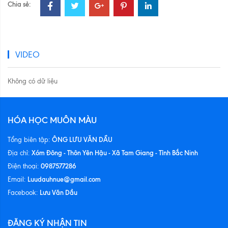
Chia sẻ:
VIDEO
Không có dữ liệu
HÓA HỌC MUÔN MÀU
ÔNG LƯU VĂN DẦU
Tổng biên tập:
Xóm Đông - Thôn Yên Hậu - Xã Tam Giang - Tỉnh Bắc Ninh
Địa chỉ:
0987577286
Điện thoại:
Luudauhnue@gmail.com
Email:
Lưu Văn Dầu
Facebook:
ĐĂNG KÝ NHẬN TIN