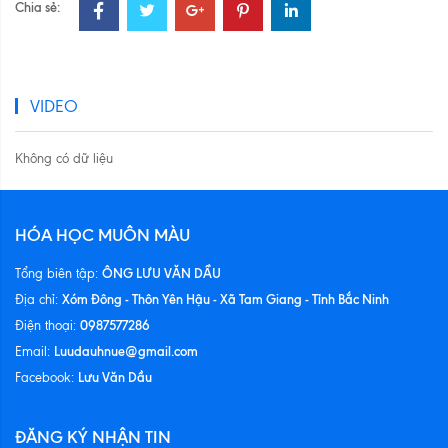
Chia sẻ:
VIDEO
Không có dữ liệu
HÓA HỌC MUÔN MÀU
ÔNG LƯU VĂN DẦU
Tổng biên tập:
Xóm Đông - Thôn Yên Hậu - Xã Tam Giang - Tỉnh Bắc Ninh
Địa chỉ:
0987577286
Điện thoại:
Luudauhnue@gmail.com
Email:
Lưu Văn Dầu
Facebook:
ĐĂNG KÝ NHẬN TIN