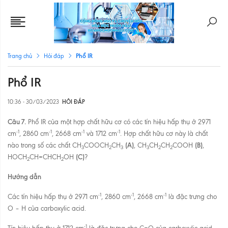
Phổ IR
Trang chủ
Hỏi đáp
Phổ IR
10:36 - 30/03/2023
HỎI ĐÁP
Câu 7.
Phổ IR của một hợp chất hữu cơ có các tín hiệu hấp thụ ở 2971
-1
-1
-1
-1
cm
, 2860 cm
, 2668 cm
và 1712 cm
. Hợp chất hữu cơ này là chất
(A)
(B)
nào trong số các chất CH
COOCH
CH
, CH
CH
CH
COOH
,
3
2
3
3
2
2
(C)
HOCH
CH=CHCH
OH
?
2
2
Hướng dẫn
-1
-1
-1
Các tín hiệu hấp thụ ở 2971 cm
, 2860 cm
, 2668 cm
là đặc trưng cho
O – H của carboxylic acid.
-1