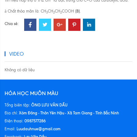
Tín hiệu hấp thụ ở 1712 cm
là đặc trưng cho C=O của carboxylic acid.
(B)
à
Chất thỏa mãn là: CH
CH
CH
COOH
.
3
2
2
Chia sẻ:
VIDEO
Không có dữ liệu
HÓA HỌC MUÔN MÀU
ÔNG LƯU VĂN DẦU
Tổng biên tập:
Xóm Đông - Thôn Yên Hậu - Xã Tam Giang - Tỉnh Bắc Ninh
Địa chỉ:
0987577286
Điện thoại:
Luudauhnue@gmail.com
Email:
Lưu Văn Dầu
Facebook: