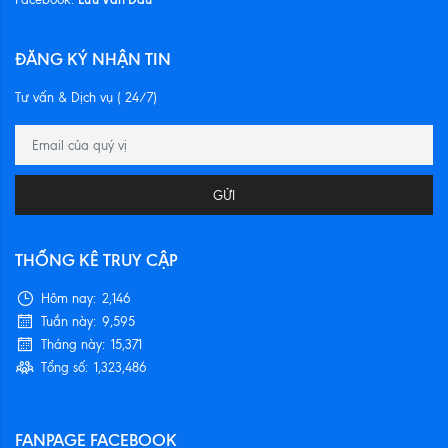
ĐĂNG KÝ NHẬN TIN
Tư vấn & Dịch vụ ( 24/7)
GỬI
THỐNG KÊ TRUY CẬP
Hôm nay:
2,146
Tuần này:
9,595
Tháng này:
15,371
Tổng số:
1,323,486
FANPAGE FACEBOOK