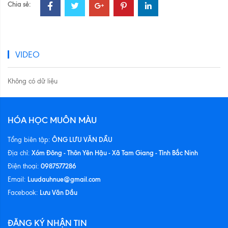
Chia sẻ:
VIDEO
Không có dữ liệu
HÓA HỌC MUÔN MÀU
ÔNG LƯU VĂN DẦU
Tổng biên tập:
Xóm Đông - Thôn Yên Hậu - Xã Tam Giang - Tỉnh Bắc Ninh
Địa chỉ:
0987577286
Điện thoại:
Luudauhnue@gmail.com
Email:
Lưu Văn Dầu
Facebook:
ĐĂNG KÝ NHẬN TIN